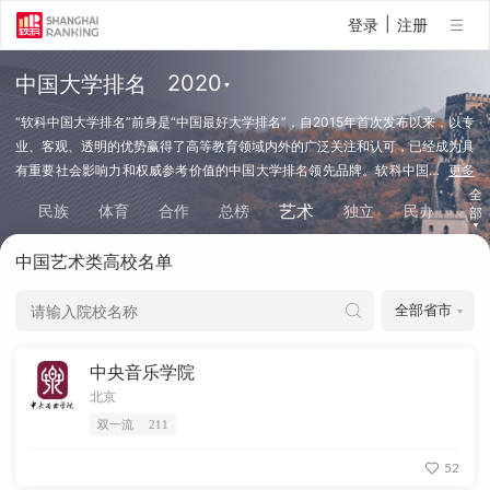
|
登录
注册
中国大学排名
“软科中国大学排名”前身是“中国最好大学排名”，自2015年首次发布以来，以专
业、客观、透明的优势赢得了高等教育领域内外的广泛关注和认可，已经成为具
有重要社会影响力和权威参考价值的中国大学排名领先品牌。软科中国
…
更多
大学排名以服务中国高等教育发展和进步为导向，依托自主研发的高等教育评价
全
艺术
法
民族
体育
合作
总榜
独立
民办
部
专利技术和“大学360度数据监测平台”的大数据支持，采用数百项指标变量对中
国大学进行全方位、体系化、监测式评价，向学生、家长和全社会提供及时、可
中国艺术类高校名单
靠、丰富的高校可比信息（查看排名方法）。
中央音乐学院
北京
双一流
211
52