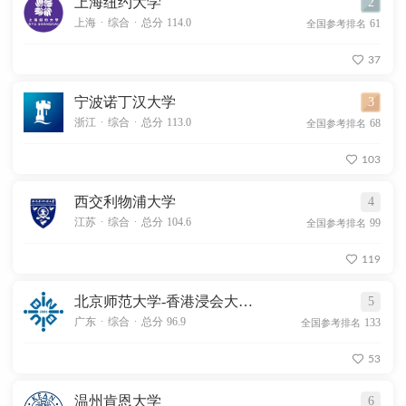
上海纽约大学
2
.
.
上海
综合
总分 114.0
61
全国参考排名
37
宁波诺丁汉大学
3
.
.
浙江
综合
总分 113.0
68
全国参考排名
103
西交利物浦大学
4
.
.
江苏
综合
总分 104.6
99
全国参考排名
119
北京师范大学-香港浸会大学联合国际学院
5
.
.
广东
综合
总分 96.9
133
全国参考排名
53
温州肯恩大学
6