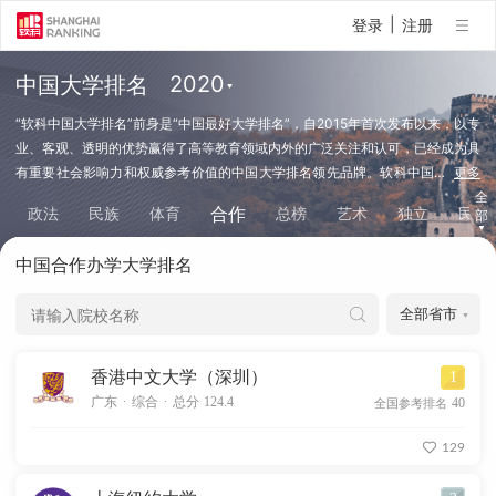
|
登录
注册
中国大学排名
“软科中国大学排名”前身是“中国最好大学排名”，自2015年首次发布以来，以专
业、客观、透明的优势赢得了高等教育领域内外的广泛关注和认可，已经成为具
有重要社会影响力和权威参考价值的中国大学排名领先品牌。软科中国
…
更多
大学排名以服务中国高等教育发展和进步为导向，依托自主研发的高等教育评价
全
合作
政法
民族
体育
总榜
艺术
独立
民办
部
专利技术和“大学360度数据监测平台”的大数据支持，采用数百项指标变量对中
国大学进行全方位、体系化、监测式评价，向学生、家长和全社会提供及时、可
中国合作办学大学排名
靠、丰富的高校可比信息（查看排名方法）。
香港中文大学（深圳）
1
.
.
广东
综合
总分 124.4
40
全国参考排名
129