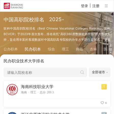
|
登录
注册
中国高职院校排名
软科中国高职院校排名（Best Chinese Vocational Colleges Ranking，简称
BCVCR）于2023年首次发布，排名依托“高职360度数据监测平台”的大数据支
持，旨在用丰富的客观数据对中国高职高专院校的办学水平进行监测式
…
更多
评价，为社会各界了解中国千余所高职高专院校提供参考。软科中国高职院校排
全
民办职本
公办职本
综合
理工
师范
农林
医药
部
名的特色是突出人才培养的中心地位，百余项评价指标中，人才培养相关的指标
数量达到80%以上，因此对考生择校具有较高的参考价值。
民办职业技术大学排名
海南科技职业大学
1
.
.
海南
理工
总分 209.3
6