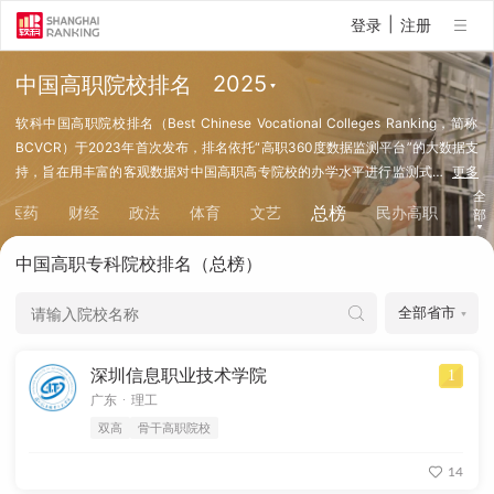
|
登录
注册
中国高职院校排名
软科中国高职院校排名（Best Chinese Vocational Colleges Ranking，简称
BCVCR）于2023年首次发布，排名依托“高职360度数据监测平台”的大数据支
持，旨在用丰富的客观数据对中国高职高专院校的办学水平进行监测式
…
更多
评价，为社会各界了解中国千余所高职高专院校提供参考。软科中国高职院校排
全
总榜
医药
财经
政法
体育
文艺
民办高职
部
名的特色是突出人才培养的中心地位，百余项评价指标中，人才培养相关的指标
数量达到80%以上，因此对考生择校具有较高的参考价值。
中国高职专科院校排名（总榜）
深圳信息职业技术学院
1
.
广东
理工
双高
骨干高职院校
14