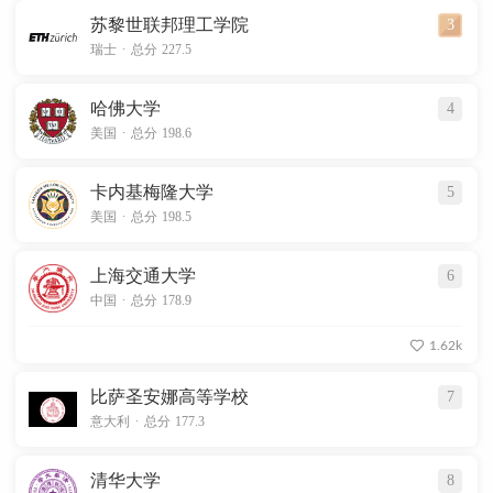
苏黎世联邦理工学院
3
.
瑞士
总分 227.5
哈佛大学
4
.
美国
总分 198.6
卡内基梅隆大学
5
.
美国
总分 198.5
上海交通大学
6
.
中国
总分 178.9
1.62k
比萨圣安娜高等学校
7
.
意大利
总分 177.3
清华大学
8