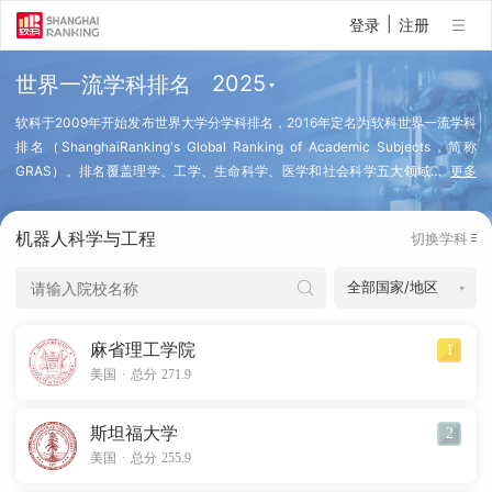
|
登录
注册
世界一流学科排名
软科于2009年开始发布世界大学分学科排名，2016年定名为软科世界一流学科
排名（ShanghaiRanking's Global Ranking of Academic Subjects，简称
GRAS）。排名覆盖理学、工学、生命科学、医学和社会科学五大领域
…
更多
的57个学科，排名指标体系设置世界一流教师、世界一流成果、高水平研究成
果、科研影响力、国际合作五个指标模块，全部采用国际可比的客观学术指标。
机器人科学与工程
切换学科
每年约有来自全球100个国家和地区的2000所高校的20000个学科点上榜。
（查看排名方法）
麻省理工学院
1
.
美国
总分 271.9
斯坦福大学
2
.
美国
总分 255.9