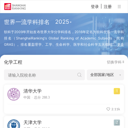
|
登录
注册
世界一流学科排名
软科于2009年开始发布世界大学分学科排名，2016年定名为软科世界一流学科
排名（ShanghaiRanking's Global Ranking of Academic Subjects，简称
GRAS）。排名覆盖理学、工学、生命科学、医学和社会科学五大领域
…
更多
的57个学科，排名指标体系设置世界一流教师、世界一流成果、高水平研究成
果、科研影响力、国际合作五个指标模块，全部采用国际可比的客观学术指标。
化学工程
切换学科
每年约有来自全球100个国家和地区的2000所高校的20000个学科点上榜。
（查看排名方法）
清华大学
1
.
中国
总分 288.3
2.11k
天津大学
2
.