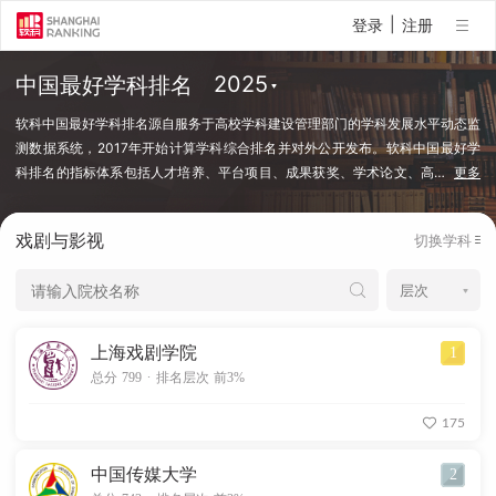
|
登录
注册
中国最好学科排名
软科中国最好学科排名源自服务于高校学科建设管理部门的学科发展水平动态监
测数据系统，2017年开始计算学科综合排名并对外公开发布。软科中国最好学
科排名的指标体系包括人才培养、平台项目、成果获奖、学术论文、高
…
更多
端人才等指标类别，使用百余项学科建设管理中密切关注的指标变量，强调通过
客观数据反映学科点对本学科稀缺资源和标志性成果的占有和贡献。软科中国最
戏剧与影视
切换学科
好学科排名采用的学科口径是国务院学位委员会、教育部颁布的《研究生教育学
科专业目录（2022年）》中的一级学科和专业学位类别。在每个学科，排名的
对象是在该学科设有研究生学位授权点的所有高校，发布的是在该学科排名前
50%的高校。软科中国最好学科排名最新发布的榜单包括98个一级学科和5个专
业学位类别，涉及超过500所高校的上万个学科点（查看排名方法）。
上海戏剧学院
1
.
总分 799
排名层次 前3%
175
中国传媒大学
2
.