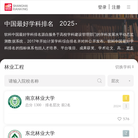
|
登录
注册
中国最好学科排名
软科中国最好学科排名源自服务于高校学科建设管理部门的学科发展水平动态监
测数据系统，2017年开始计算学科综合排名并对外公开发布。软科中国最好学
科排名的指标体系包括人才培养、平台项目、成果获奖、学术论文、高
…
更多
端人才等指标类别，使用百余项学科建设管理中密切关注的指标变量，强调通过
客观数据反映学科点对本学科稀缺资源和标志性成果的占有和贡献。软科中国最
林业工程
切换学科
好学科排名采用的学科口径是国务院学位委员会、教育部颁布的《研究生教育学
科专业目录（2022年）》中的一级学科和专业学位类别。在每个学科，排名的
对象是在该学科设有研究生学位授权点的所有高校，发布的是在该学科排名前
50%的高校。软科中国最好学科排名最新发布的榜单包括98个一级学科和5个专
业学位类别，涉及超过500所高校的上万个学科点（查看排名方法）。
南京林业大学
1
.
总分 1300
排名层次 前2名
1
2024
576
东北林业大学
2