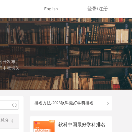
登录/注册
English
公开发布。
理中密切关
径是国务院
该学科设有
个专业学位
排名方法-2023软科最好学科排名
总分
软科中国最好学科排名