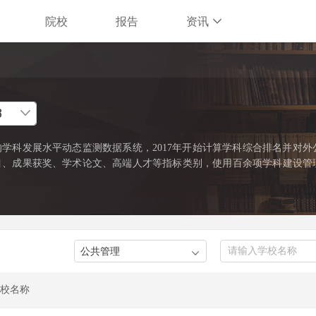
院校
报告
资讯
学科发展水平动态监测数据系统，2017年开始计算学科综合排名并对外
目、成果获奖、学术论文、高端人才等指标类别，使用百余项学科建设管
缺资源和标志性成果的占有和贡献。软科中国最好学科排名采用的学科口
022年）》中的一级学科和专业学位类别。在每个学科，排名的对象是在
%的高校。软科中国最好学科排名最新发布的榜单包括98个一级学科和5
）。
校名称