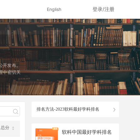
登录/注册
English
公开发布。
理中密切关
径是国务院
该学科设有
个专业学位
排名方法-2023软科最好学科排名
总分
软科中国最好学科排名