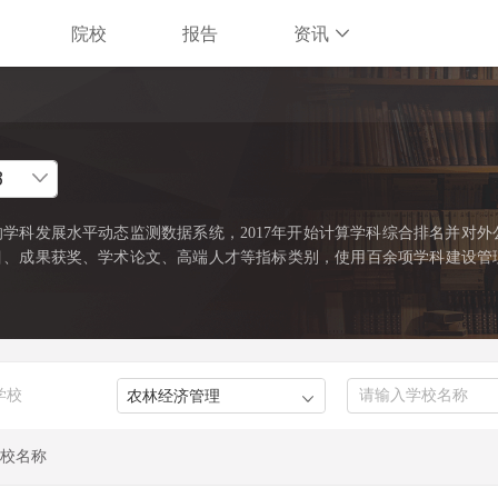
院校
报告
资讯
学科发展水平动态监测数据系统，2017年开始计算学科综合排名并对外
目、成果获奖、学术论文、高端人才等指标类别，使用百余项学科建设管
缺资源和标志性成果的占有和贡献。软科中国最好学科排名采用的学科口
022年）》中的一级学科和专业学位类别。在每个学科，排名的对象是在
%的高校。软科中国最好学科排名最新发布的榜单包括98个一级学科和5
）。
学校
校名称