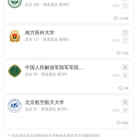
.
总分 200
排名层次 前40%
5
2022
2.02k
南方医科大学
7
.
总分 111
排名层次 前40%
7
2022
573
中国人民解放军陆军军医大学
8
.
总分 69
排名层次 前50%
8
2022
24
北京航空航天大学
9
.
总分 61
排名层次 前50%
9
2022
942
* 排名或排名区间相同的大学按校名拼音首字母顺序排列