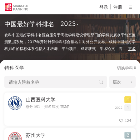
|
登录
注册
中国最好学科排名
软科中国最好学科排名源自服务于高校学科建设管理部门的学科发展水平动态监
测数据系统，2017年开始计算学科综合排名并对外公开发布。软科中国最好学
科排名的指标体系包括人才培养、平台项目、成果获奖、学术论文、高
…
更多
端人才等指标类别，使用百余项学科建设管理中密切关注的指标变量，强调通过
客观数据反映学科点对本学科稀缺资源和标志性成果的占有和贡献。软科中国最
特种医学
切换学科
好学科排名采用的学科口径是国务院学位委员会、教育部颁布的《研究生教育学
科专业目录（2022年）》中的一级学科和专业学位类别。在每个学科，排名的
对象是在该学科设有研究生学位授权点的所有高校，发布的是在该学科排名前
50%的高校。软科中国最好学科排名最新发布的榜单包括98个一级学科和5个专
业学位类别，涉及超过500所高校的上万个学科点（查看排名方法）。
山西医科大学
1
.
总分 801
排名层次 前2名
1
2022
124
苏州大学
2