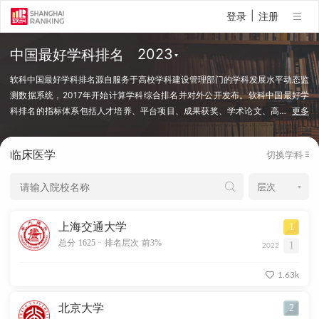
|
登录
注册
中国最好学科排名
软科中国最好学科排名源自服务于高校学科建设管理部门的学科发展水平动态监
测数据系统，2017年开始计算学科综合排名并对外公开发布。软科中国最好学
科排名的指标体系包括人才培养、平台项目、成果获奖、学术论文、高
…
更多
端人才等指标类别，使用百余项学科建设管理中密切关注的指标变量，强调通过
客观数据反映学科点对本学科稀缺资源和标志性成果的占有和贡献。软科中国最
临床医学
切换学科
好学科排名采用的学科口径是国务院学位委员会、教育部颁布的《研究生教育学
科专业目录（2022年）》中的一级学科和专业学位类别。在每个学科，排名的
对象是在该学科设有研究生学位授权点的所有高校，发布的是在该学科排名前
50%的高校。软科中国最好学科排名最新发布的榜单包括98个一级学科和5个专
业学位类别，涉及超过500所高校的上万个学科点（查看排名方法）。
上海交通大学
1
.
总分 1625
排名层次 前3%
1
2022
1.63k
北京大学
2