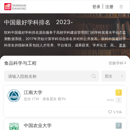
|
登录
注册
中国最好学科排名
软科中国最好学科排名源自服务于高校学科建设管理部门的学科发展水平动态监
测数据系统，2017年开始计算学科综合排名并对外公开发布。软科中国最好学
科排名的指标体系包括人才培养、平台项目、成果获奖、学术论文、高
…
更多
端人才等指标类别，使用百余项学科建设管理中密切关注的指标变量，强调通过
客观数据反映学科点对本学科稀缺资源和标志性成果的占有和贡献。软科中国最
食品科学与工程
切换学科
好学科排名采用的学科口径是国务院学位委员会、教育部颁布的《研究生教育学
科专业目录（2022年）》中的一级学科和专业学位类别。在每个学科，排名的
对象是在该学科设有研究生学位授权点的所有高校，发布的是在该学科排名前
50%的高校。软科中国最好学科排名最新发布的榜单包括98个一级学科和5个专
业学位类别，涉及超过500所高校的上万个学科点（查看排名方法）。
江南大学
1
.
总分 1710
排名层次 前3%
1
2022
1.51k
中国农业大学
2