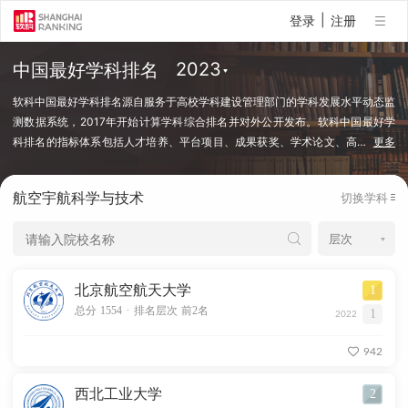
|
登录
注册
中国最好学科排名
软科中国最好学科排名源自服务于高校学科建设管理部门的学科发展水平动态监
测数据系统，2017年开始计算学科综合排名并对外公开发布。软科中国最好学
科排名的指标体系包括人才培养、平台项目、成果获奖、学术论文、高
…
更多
端人才等指标类别，使用百余项学科建设管理中密切关注的指标变量，强调通过
客观数据反映学科点对本学科稀缺资源和标志性成果的占有和贡献。软科中国最
航空宇航科学与技术
切换学科
好学科排名采用的学科口径是国务院学位委员会、教育部颁布的《研究生教育学
科专业目录（2022年）》中的一级学科和专业学位类别。在每个学科，排名的
对象是在该学科设有研究生学位授权点的所有高校，发布的是在该学科排名前
50%的高校。软科中国最好学科排名最新发布的榜单包括98个一级学科和5个专
业学位类别，涉及超过500所高校的上万个学科点（查看排名方法）。
北京航空航天大学
1
.
总分 1554
排名层次 前2名
1
2022
942
西北工业大学
2