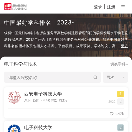
|
登录
注册
中国最好学科排名
软科中国最好学科排名源自服务于高校学科建设管理部门的学科发展水平动态监
测数据系统，2017年开始计算学科综合排名并对外公开发布。软科中国最好学
科排名的指标体系包括人才培养、平台项目、成果获奖、学术论文、高
…
更多
端人才等指标类别，使用百余项学科建设管理中密切关注的指标变量，强调通过
客观数据反映学科点对本学科稀缺资源和标志性成果的占有和贡献。软科中国最
电子科学与技术
切换学科
好学科排名采用的学科口径是国务院学位委员会、教育部颁布的《研究生教育学
科专业目录（2022年）》中的一级学科和专业学位类别。在每个学科，排名的
对象是在该学科设有研究生学位授权点的所有高校，发布的是在该学科排名前
50%的高校。软科中国最好学科排名最新发布的榜单包括98个一级学科和5个专
业学位类别，涉及超过500所高校的上万个学科点（查看排名方法）。
西安电子科技大学
1
.
总分 1584
排名层次 前3%
2
2022
1.47k
电子科技大学
2