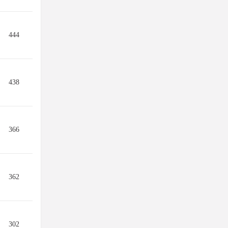
444
438
366
362
302