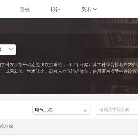
院校
报告
资讯
学科发展水平动态监测数据系统，2017年开始计算学科综合排名并对外
目、成果获奖、学术论文、高端人才等指标类别，使用百余项学科建设管
缺资源和标志性成果的占有和贡献。软科中国最好学科排名采用的学科口
022年）》中的一级学科和专业学位类别。在每个学科，排名的对象是在
%的高校。软科中国最好学科排名最新发布的榜单包括98个一级学科和5
）。
校名称