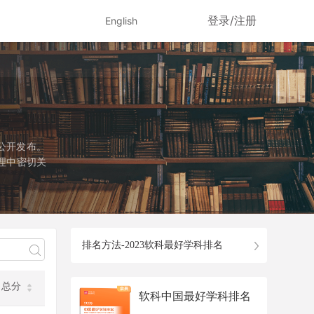
登录/注册
English
公开发布。
理中密切关
径是国务院
该学科设有
个专业学位
排名方法-2023软科最好学科排名
总分
软科中国最好学科排名