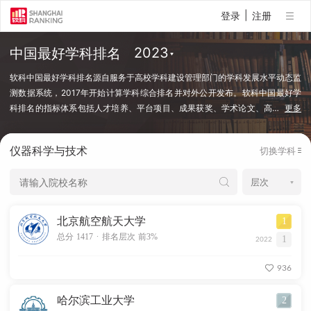
|
登录
注册
中国最好学科排名
软科中国最好学科排名源自服务于高校学科建设管理部门的学科发展水平动态监
测数据系统，2017年开始计算学科综合排名并对外公开发布。软科中国最好学
科排名的指标体系包括人才培养、平台项目、成果获奖、学术论文、高
…
更多
端人才等指标类别，使用百余项学科建设管理中密切关注的指标变量，强调通过
客观数据反映学科点对本学科稀缺资源和标志性成果的占有和贡献。软科中国最
仪器科学与技术
切换学科
好学科排名采用的学科口径是国务院学位委员会、教育部颁布的《研究生教育学
科专业目录（2022年）》中的一级学科和专业学位类别。在每个学科，排名的
对象是在该学科设有研究生学位授权点的所有高校，发布的是在该学科排名前
50%的高校。软科中国最好学科排名最新发布的榜单包括98个一级学科和5个专
业学位类别，涉及超过500所高校的上万个学科点（查看排名方法）。
北京航空航天大学
1
.
总分 1417
排名层次 前3%
1
2022
936
哈尔滨工业大学
2