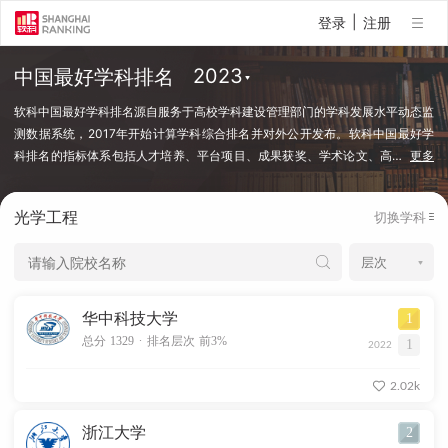
|
登录
注册
中国最好学科排名
软科中国最好学科排名源自服务于高校学科建设管理部门的学科发展水平动态监
测数据系统，2017年开始计算学科综合排名并对外公开发布。软科中国最好学
科排名的指标体系包括人才培养、平台项目、成果获奖、学术论文、高
…
更多
端人才等指标类别，使用百余项学科建设管理中密切关注的指标变量，强调通过
客观数据反映学科点对本学科稀缺资源和标志性成果的占有和贡献。软科中国最
光学工程
切换学科
好学科排名采用的学科口径是国务院学位委员会、教育部颁布的《研究生教育学
科专业目录（2022年）》中的一级学科和专业学位类别。在每个学科，排名的
对象是在该学科设有研究生学位授权点的所有高校，发布的是在该学科排名前
50%的高校。软科中国最好学科排名最新发布的榜单包括98个一级学科和5个专
业学位类别，涉及超过500所高校的上万个学科点（查看排名方法）。
华中科技大学
1
.
总分 1329
排名层次 前3%
1
2022
2.02k
浙江大学
2