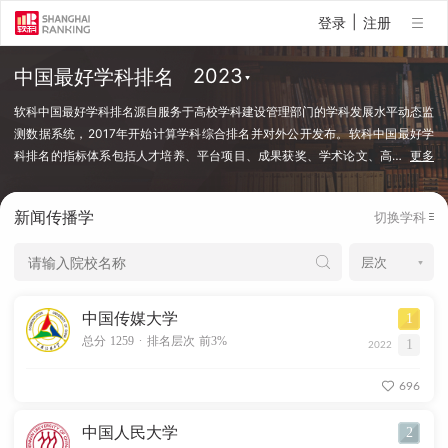
|
登录
注册
中国最好学科排名
软科中国最好学科排名源自服务于高校学科建设管理部门的学科发展水平动态监
测数据系统，2017年开始计算学科综合排名并对外公开发布。软科中国最好学
科排名的指标体系包括人才培养、平台项目、成果获奖、学术论文、高
…
更多
端人才等指标类别，使用百余项学科建设管理中密切关注的指标变量，强调通过
客观数据反映学科点对本学科稀缺资源和标志性成果的占有和贡献。软科中国最
新闻传播学
切换学科
好学科排名采用的学科口径是国务院学位委员会、教育部颁布的《研究生教育学
科专业目录（2022年）》中的一级学科和专业学位类别。在每个学科，排名的
对象是在该学科设有研究生学位授权点的所有高校，发布的是在该学科排名前
50%的高校。软科中国最好学科排名最新发布的榜单包括98个一级学科和5个专
业学位类别，涉及超过500所高校的上万个学科点（查看排名方法）。
中国传媒大学
1
.
总分 1259
排名层次 前3%
1
2022
696
中国人民大学
2