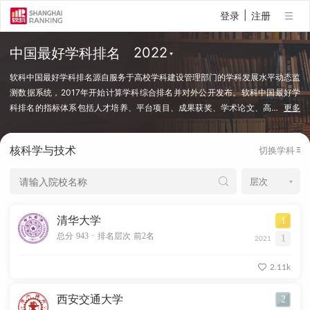
|
登录
注册
中国最好学科排名
软科中国最好学科排名源自服务于高校学科建设管理部门的学科发展水平动态监
测数据系统，2017年开始计算学科综合排名并对外公开发布。软科中国最好学
科排名的指标体系包括人才培养、平台项目、成果获奖、学术论文、高
…
更多
端人才等指标类别，使用百余项学科建设管理中密切关注的指标变量，强调通过
客观数据反映学科点对本学科稀缺资源和标志性成果的占有和贡献。软科中国最
核科学与技术
切换学科
好学科排名采用的学科口径是国务院学位委员会、教育部颁布的《研究生教育学
科专业目录（2022年）》中的一级学科和专业学位类别。在每个学科，排名的
对象是在该学科设有研究生学位授权点的所有高校，发布的是在该学科排名前
50%的高校。软科中国最好学科排名最新发布的榜单包括98个一级学科和5个专
业学位类别，涉及超过500所高校的上万个学科点（查看排名方法）。
清华大学
1
.
总分 943
排名层次 前2名
1
2021
2.11k
西安交通大学
2