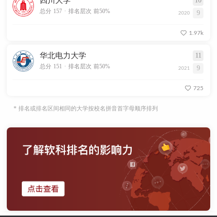
四川大学
10
.
总分 157
排名层次 前50%
9
2020
1.97k
华北电力大学
11
.
总分 151
排名层次 前50%
9
2021
725
* 排名或排名区间相同的大学按校名拼音首字母顺序排列