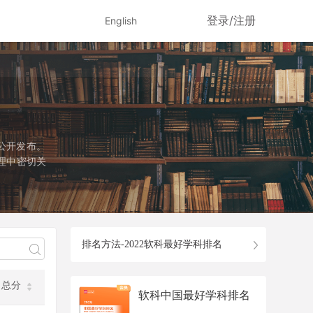
登录/注册
English
公开发布。
理中密切关
径是国务院
该学科设有
个专业学位
排名方法-2022软科最好学科排名
总分
软科中国最好学科排名