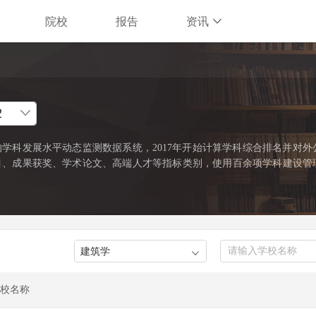
院校
报告
资讯
学科发展水平动态监测数据系统，2017年开始计算学科综合排名并对外
目、成果获奖、学术论文、高端人才等指标类别，使用百余项学科建设管
缺资源和标志性成果的占有和贡献。软科中国最好学科排名采用的学科口
022年）》中的一级学科和专业学位类别。在每个学科，排名的对象是在
%的高校。软科中国最好学科排名最新发布的榜单包括98个一级学科和5
）。
校名称