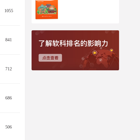
1055
841
712
686
506