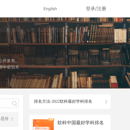
登录/注册
English
公开发布。
理中密切关
径是国务院
该学科设有
个专业学位
排名方法-2022软科最好学科排名
总分
软科中国最好学科排名