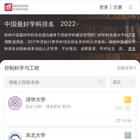
|
登录
注册
中国最好学科排名
软科中国最好学科排名源自服务于高校学科建设管理部门的学科发展水平动态监
测数据系统，2017年开始计算学科综合排名并对外公开发布。软科中国最好学
科排名的指标体系包括人才培养、平台项目、成果获奖、学术论文、高
…
更多
端人才等指标类别，使用百余项学科建设管理中密切关注的指标变量，强调通过
客观数据反映学科点对本学科稀缺资源和标志性成果的占有和贡献。软科中国最
控制科学与工程
切换学科
好学科排名采用的学科口径是国务院学位委员会、教育部颁布的《研究生教育学
科专业目录（2022年）》中的一级学科和专业学位类别。在每个学科，排名的
对象是在该学科设有研究生学位授权点的所有高校，发布的是在该学科排名前
50%的高校。软科中国最好学科排名最新发布的榜单包括98个一级学科和5个专
业学位类别，涉及超过500所高校的上万个学科点（查看排名方法）。
清华大学
1
.
总分 1280
排名层次 前2%
1
2021
2.11k
东北大学
2