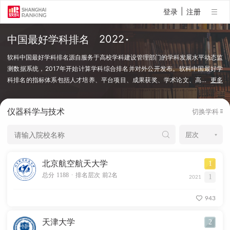
|
登录
注册
中国最好学科排名
软科中国最好学科排名源自服务于高校学科建设管理部门的学科发展水平动态监
测数据系统，2017年开始计算学科综合排名并对外公开发布。软科中国最好学
科排名的指标体系包括人才培养、平台项目、成果获奖、学术论文、高
…
更多
端人才等指标类别，使用百余项学科建设管理中密切关注的指标变量，强调通过
客观数据反映学科点对本学科稀缺资源和标志性成果的占有和贡献。软科中国最
仪器科学与技术
切换学科
好学科排名采用的学科口径是国务院学位委员会、教育部颁布的《研究生教育学
科专业目录（2022年）》中的一级学科和专业学位类别。在每个学科，排名的
对象是在该学科设有研究生学位授权点的所有高校，发布的是在该学科排名前
50%的高校。软科中国最好学科排名最新发布的榜单包括98个一级学科和5个专
业学位类别，涉及超过500所高校的上万个学科点（查看排名方法）。
北京航空航天大学
1
.
总分 1188
排名层次 前2名
1
2021
943
天津大学
2