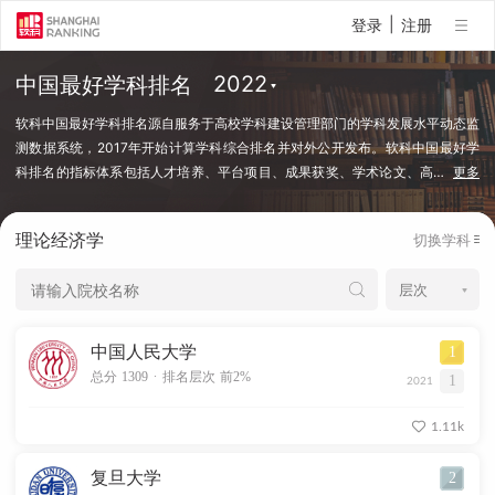
|
登录
注册
中国最好学科排名
软科中国最好学科排名源自服务于高校学科建设管理部门的学科发展水平动态监
测数据系统，2017年开始计算学科综合排名并对外公开发布。软科中国最好学
科排名的指标体系包括人才培养、平台项目、成果获奖、学术论文、高
…
更多
端人才等指标类别，使用百余项学科建设管理中密切关注的指标变量，强调通过
客观数据反映学科点对本学科稀缺资源和标志性成果的占有和贡献。软科中国最
理论经济学
切换学科
好学科排名采用的学科口径是国务院学位委员会、教育部颁布的《研究生教育学
科专业目录（2022年）》中的一级学科和专业学位类别。在每个学科，排名的
对象是在该学科设有研究生学位授权点的所有高校，发布的是在该学科排名前
50%的高校。软科中国最好学科排名最新发布的榜单包括98个一级学科和5个专
业学位类别，涉及超过500所高校的上万个学科点（查看排名方法）。
中国人民大学
1
.
总分 1309
排名层次 前2%
1
2021
1.11k
复旦大学
2