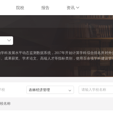
院校
报告
资讯
学科发展水平动态监测数据系统，2017年开始计算学科综合排名并对外
目、成果获奖、学术论文、高端人才等指标类别，使用百余项学科建设管
缺资源和标志性成果的占有和贡献。软科中国最好学科排名采用的学科口
022年）》中的一级学科和专业学位类别。在每个学科，排名的对象是在
%的高校。软科中国最好学科排名最新发布的榜单包括98个一级学科和5
）。
学校
校名称