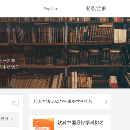
登录/注册
English
公开发布。
理中密切关
径是国务院
该学科设有
个专业学位
排名方法-2021软科最好学科排名
总分
软科中国最好学科排名