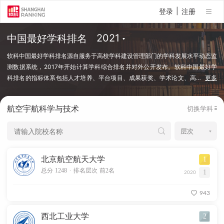
|
登录
注册
中国最好学科排名
软科中国最好学科排名源自服务于高校学科建设管理部门的学科发展水平动态监
测数据系统，2017年开始计算学科综合排名并对外公开发布。软科中国最好学
科排名的指标体系包括人才培养、平台项目、成果获奖、学术论文、高
…
更多
端人才等指标类别，使用百余项学科建设管理中密切关注的指标变量，强调通过
客观数据反映学科点对本学科稀缺资源和标志性成果的占有和贡献。软科中国最
航空宇航科学与技术
切换学科
好学科排名采用的学科口径是国务院学位委员会、教育部颁布的《研究生教育学
科专业目录（2022年）》中的一级学科和专业学位类别。在每个学科，排名的
对象是在该学科设有研究生学位授权点的所有高校，发布的是在该学科排名前
50%的高校。软科中国最好学科排名最新发布的榜单包括98个一级学科和5个专
业学位类别，涉及超过500所高校的上万个学科点（查看排名方法）。
北京航空航天大学
1
.
总分 1248
排名层次 前2名
1
2020
943
西北工业大学
2