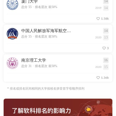
厦门大学
14
.
总分 55
排名层次 前50%
14
2019
1.58k
中国人民解放军海军航空大学
14
.
总分 55
排名层次 前50%
13
2020
3
南京理工大学
16
.
总分 31
排名层次 前50%
15
2020
1.36k
* 排名或排名区间相同的大学按校名拼音首字母顺序排列