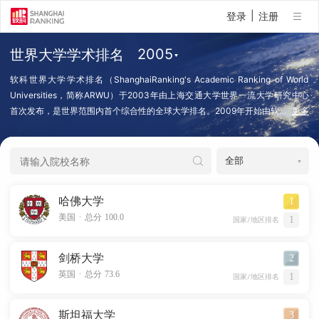
|
登录
注册
世界大学学术排名
软科世界大学学术排名（ShanghaiRanking's Academic Ranking of World
Universities，简称ARWU）于2003年由上海交通大学世界一流大学研究中心
首次发布，是世界范围内首个综合性的全球大学排名。2009年开始由软
…
更多
科发布并保留所有权利。软科世界大学学术排名是全球最具影响力和权威性的大
学排名之一，在世界各地被广泛报导和大量引用，许多国家的政府和大学以
ARWU为标准，制定战略目标和发展规划，采取各种举措来提升大学的国际竞争
力。软科世界大学学术排名以评价方法的客观、透明和稳定著称，全部采用国际
可比的客观指标和第三方数据，包括获诺贝尔奖和菲尔兹奖的校友和教师数、科
哈佛大学
1
睿唯安高被引科学家数、在《Nature》和《Science》上发表的论文数、被Web
.
美国
总分 100.0
1
of Science科学引文索引（SCIE）和社会科学引文索引（SSCI）收录的论文
国家/地区排名
数、师均学术表现等。软科世界大学学术排名每年排名的全球大学超过2500
所，发布最为领先的前1000所大学（查看排名方法）。
剑桥大学
2
.
英国
总分 73.6
1
国家/地区排名
斯坦福大学
3