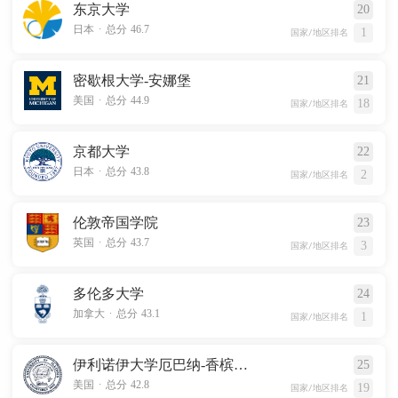
东京大学
20
.
日本
总分 46.7
1
国家/地区排名
密歇根大学-安娜堡
21
.
美国
总分 44.9
18
国家/地区排名
京都大学
22
.
日本
总分 43.8
2
国家/地区排名
伦敦帝国学院
23
.
英国
总分 43.7
3
国家/地区排名
多伦多大学
24
.
加拿大
总分 43.1
1
国家/地区排名
伊利诺伊大学厄巴纳-香槟分校
25
.
美国
总分 42.8
19
国家/地区排名