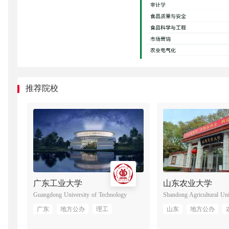
120401
公共事业管理
B
156
120604T
供应链管理
B
43
推荐院校
广东工业大学
山东农业大学
e
Guangdong University of Technology
Shandong Agricultural Uni
广东
地方公办
理工
山东
地方公办