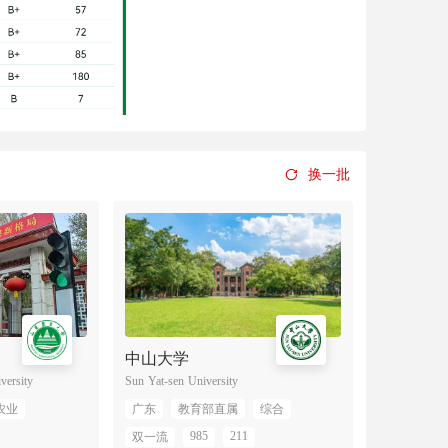
换一批
中山大学
华中师范
versity
Sun Yat-sen University
Central China
农业
广东
教育部直属
综合
湖北
教
985
211
双一流
双一流