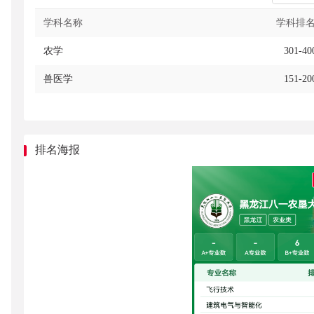
082803
风景园林
B
93
学科排
学科名称
090101
农学
B
35
农学
301-40
090102
园艺
B
55
兽医学
151-20
090401
动物医学
B
26
090402
动物药学
B
10
排名海报
090403T
动植物检疫
B
10
090502
园林
B
61
120202
市场营销
B+
180
120203K
会计学
B
277
120206
人力资源管理
B
149
120207
审计学
B+
57