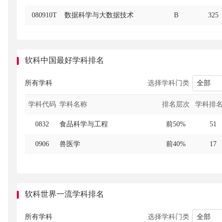
080910T
数据科学与大数据技术
B
325
081001
土木工程
B
213
081004
建筑电气与智能化
B+
22
软科中国最好学科排名
081702
包装工程
B
23
选择学科门类
所有学科
081801
交通运输
B
64
学科排
学科代码
学科名称
排名层次
081805K
飞行技术
B+
8
0832
食品科学与工程
前50%
51
082303
农业电气化
B
7
0906
兽医学
前40%
17
082701
食品科学与工程
B+
85
082702
食品质量与安全
B+
72
软科世界一流学科排名
082703
粮食工程
B
8
082710T
食品营养与健康
B
34
选择学科门类
所有学科